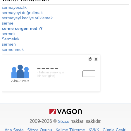
sermayesizlik
sermayeyi doğrultmak
sermayeyi kediye yüklemek
serme
serme sergen nedir?
sermek
Sermelek
sermen
sermenmek
_____
(Tahmin etmek için
bir harf girin)
2009-2026 ©
hakları saklıdır.
Sözce
Ana Sayfa
Sözce Oyunu
Kelime Türetme
KVKK
Cümle Çeviri