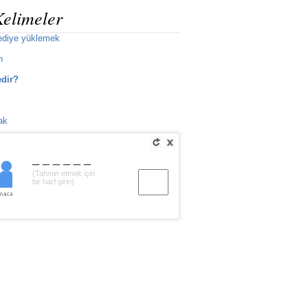
Kelimeler
ediye yüklemek
n
dir?
ak
______
(Tahmin etmek için
bir harf girin)