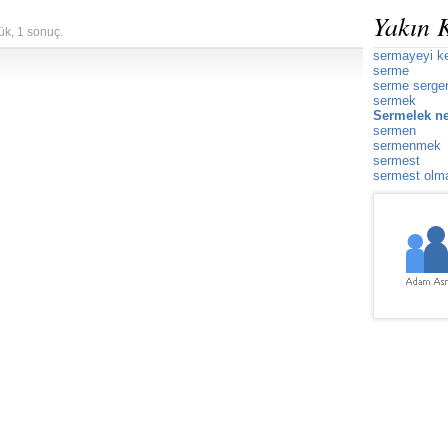
Yakın 
ük, 1 sonuç.
sermayeyi k
serme
serme serge
sermek
Sermelek ne
sermen
sermenmek
sermest
sermest olm