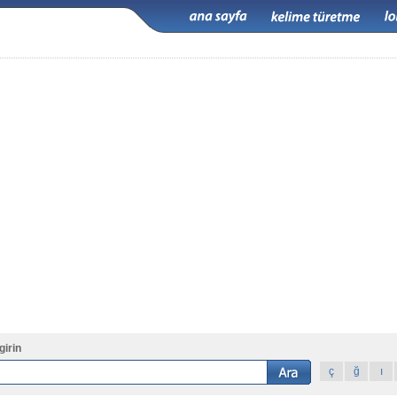
girin
ç
ğ
ı