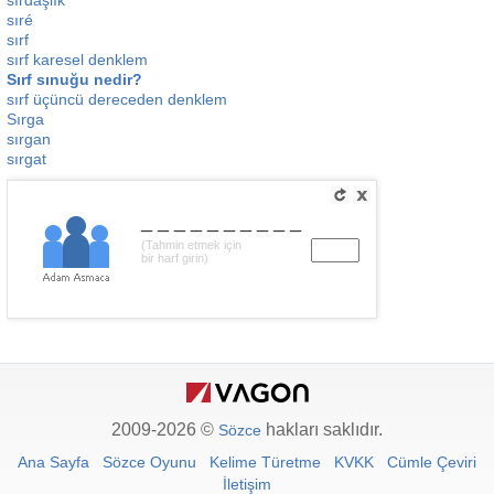
sırdaşlık
sıré
sırf
sırf karesel denklem
Sırf sınuğu nedir?
sırf üçüncü dereceden denklem
Sırga
sırgan
sırgat
__________
(Tahmin etmek için
bir harf girin)
2009-2026 ©
hakları saklıdır.
Sözce
Ana Sayfa
Sözce Oyunu
Kelime Türetme
KVKK
Cümle Çeviri
İletişim