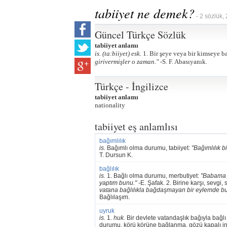
tabiiyet ne demek?
- 2 sözlük,
Güncel Türkçe Sözlük
tabiiyet anlamı
is. (ta:biiyet) esk.
1. Bir şeye veya bir kimseye ba
girivermişler o zaman." -
S. F. Abasıyanık.
Türkçe - İngilizce
tabiiyet anlamı
nationality
tabiiyet eş anlamlısı
bağımlılık
is.
Bağımlı olma durumu, tabiiyet:
"Bağımlılık bi
T. Dursun K.
bağlılık
is.
1. Bağlı olma durumu, merbutiyet:
"Babama o
yaptım bunu." -
E. Şafak. 2. Birine karşı, sevgi
vatana bağlılıkla bağdaşmayan bir eylemde bu
Bağlılaşım.
uyruk
is.
1.
huk.
Bir devlete vatandaşlık bağıyla bağl
durumu, körü körüne bağlanma, gözü kapalı i