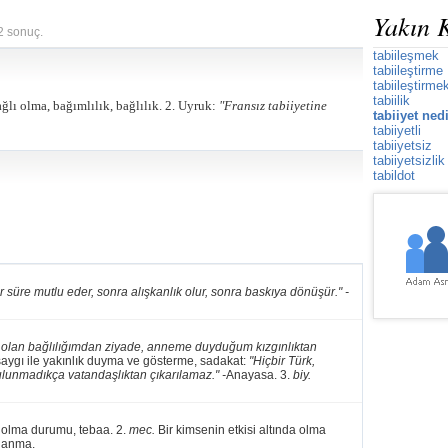
Yakın 
 2 sonuç.
tabiileşmek
tabiileştirme
tabiileştirme
tabiilik
ğlı olma, bağımlılık, bağlılık. 2. Uyruk:
"Fransız tabiiyetine
tabiiyet ned
tabiiyetli
tabiiyetsiz
tabiiyetsizlik
tabildot
r süre mutlu eder, sonra alışkanlık olur, sonra baskıya dönüşür." -
lan bağlılığımdan ziyade, anneme duyduğum kızgınlıktan
, saygı ile yakınlık duyma ve gösterme, sadakat:
"Hiçbir Türk,
lunmadıkça vatandaşlıktan çıkarılamaz." -
Anayasa. 3.
biy.
ı olma durumu, tebaa. 2.
mec.
Bir kimsenin etkisi altında olma
nanma.