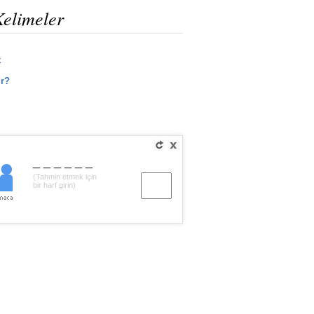
Kelimeler
k
ir?
______
(Tahmin etmek için
bir harf girin)