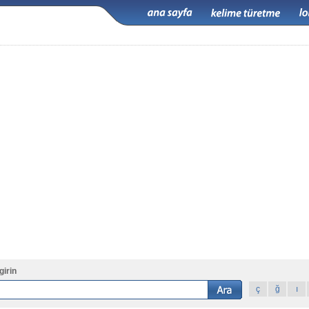
girin
ç
ğ
ı