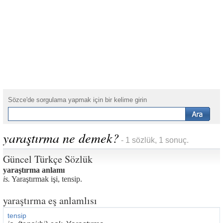
Sözce'de sorgulama yapmak için bir kelime girin
yaraştırma ne demek?
- 1 sözlük, 1 sonuç.
Güncel Türkçe Sözlük
yaraştırma anlamı
is.
Yaraştırmak işi, tensip.
yaraştırma eş anlamlısı
tensip