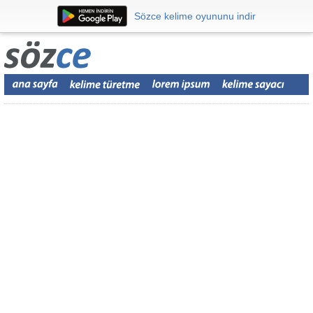
Sözce kelime oyununu indir
Sözce kelime oyununu indir