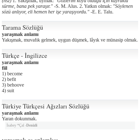
(nsz)
1. Yakışmak, uymak:
"Gözlerim koyu olduğu için kuyruklu
sürme, bana pek yaraşır." -
S. M. Alus. 2. Yatkın olmak:
"Söylenen
sözü anlıyor, eli hemen her işe yaraşıyordu." -
E. E. Talu.
Tarama Sözlüğü
yaraşmak anlamı
Yakışmak, muvafık gelmek, uygun düşmek, lâyık ve münasip olmak.
Türkçe - İngilizce
yaraşmak anlamı
fiil
1) become
2) befit
3) behoove
4) suit
Türkiye Türkçesi Ağızları Sözlüğü
yaraşmak anlamı
Yaran dokunmak.
İsabey *Çal -
Denizli
yaraşmak eş anlamlısı