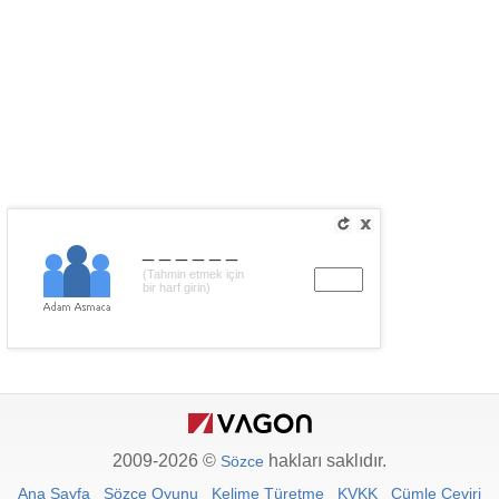
______
(Tahmin etmek için
bir harf girin)
2009-2026 ©
hakları saklıdır.
Sözce
Ana Sayfa
Sözce Oyunu
Kelime Türetme
KVKK
Cümle Çeviri