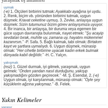
uymak
(-e)
1. Ölçüleri birbirini tutmak:
Ayakkabı ayağına iyi uydu.
2. Renk, biçim vb. yönünden birbirini tutmak, uygun
düşmek:
Kravat ceketine uymuş.
3. Zevke, anlayışa uygun
düşmek:
Sizin tutumunuz bizim görev anlayışımıza uyuyor.
4. Bir inanca, bir anlayışa, bir duruma veya egemen bir
güce uygun davranışta bulunmak, riayet etmek:
"Şu acayip
sevdaları bırak, muhite uy, zamana uy, hayatını mükemmel
kazanırsın." -
P. Safa. 5. Bağlı kalmak, tabi olmak:
Birtakım
kayıt ve şartlara uymalıydı.
6. Uygun düşmek, münasip
olmak:
"Her cihette birbirine uyacak kadın erkek bulmak
dünyada kabil değildir." -
H. C. Yalçın.
yakışmak
(nsz)
1. Güzel durmak, iyi gitmek, yaraşmak, uygun
gelmek:
"Önden yandan nasıl durduğunu, yakışıp
yakışmadığını gözden geçirecek." -
M. Ş. Esendal. 2.
(-e)
Uygun olmak, iyi karşılanmak, münasip olmak:
"Öyle şey
küçüklerin ağzına yakışmaz." -
B. Felek.
Yakın Kelimeler
yaraşır