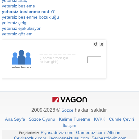
yetersiz araç
yetersiz besleme
yetersiz beslenme nedir?
yetersiz beslenme bozukluğu
yetersiz çelgi
yetersiz ejakülasyon
yetersiz gözlem
________
(Tahmin etmek için
bir harf girin)
2009-2026 ©
hakları saklıdır.
Sözce
Ana Sayfa
Sözce Oyunu
Kelime Türetme
KVKK
Cümle Çeviri
İletişim
Piyasadoviz.com
Gamedoz.com
Altin.in
Projelerimiz:
Cevirsozluk.com
ilacprospektusu.com
Serbestdoviz.com