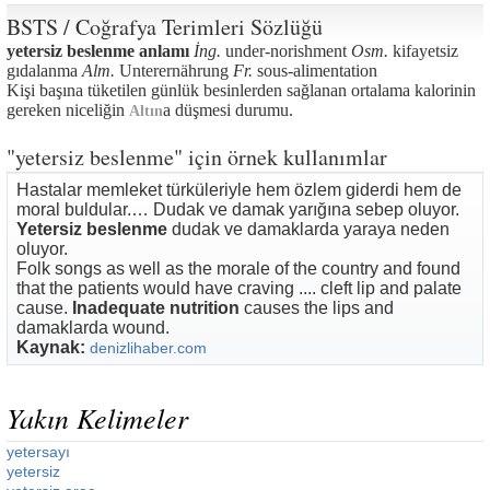
BSTS / Coğrafya Terimleri Sözlüğü
yetersiz beslenme anlamı
İng.
under-norishment
Osm.
kifayetsiz
gıdalanma
Alm.
Unterernährung
Fr.
sous-alimentation
Kişi başına tüketilen günlük besinlerden sağlanan ortalama kalorinin
gereken niceliğin
a düşmesi durumu.
Altın
"yetersiz beslenme" için örnek kullanımlar
Hastalar memleket türküleriyle hem özlem giderdi hem de
moral buldular.… Dudak ve damak yarığına sebep oluyor.
Yetersiz beslenme
dudak ve damaklarda yaraya neden
oluyor.
Folk songs as well as the morale of the country and found
that the patients would have craving .... cleft lip and palate
cause.
Inadequate nutrition
causes the lips and
damaklarda wound.
Kaynak:
denizlihaber.com
Yakın Kelimeler
yetersayı
yetersiz