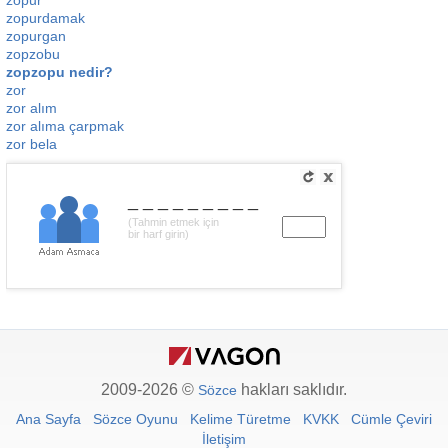
zopur
zopurdamak
zopurgan
zopzobu
zopzopu nedir?
zor
zor alım
zor alıma çarpmak
zor bela
_________
(Tahmin etmek için
bir harf girin)
2009-2026 ©
hakları saklıdır.
Sözce
Ana Sayfa
Sözce Oyunu
Kelime Türetme
KVKK
Cümle Çeviri
İletişim