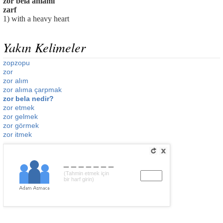
zor bela anlamı
zarf
1) with a heavy heart
Yakın Kelimeler
zopzopu
zor
zor alım
zor alıma çarpmak
zor bela nedir?
zor etmek
zor gelmek
zor görmek
zor itmek
_______
(Tahmin etmek için
bir harf girin)