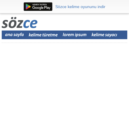
Sözce kelime oyununu indir
Sözce kelime oyununu indir