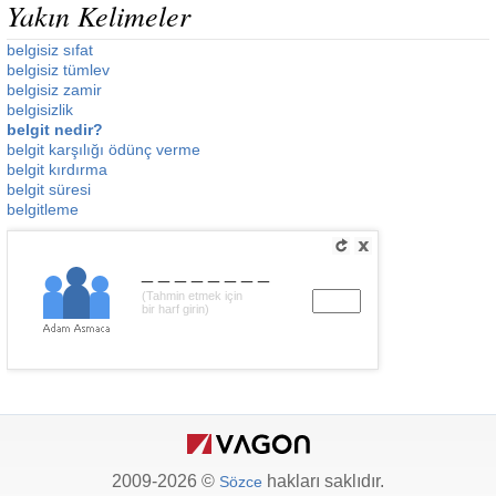
Yakın Kelimeler
belgisiz sıfat
belgisiz tümlev
belgisiz zamir
belgisizlik
belgit nedir?
belgit karşılığı ödünç verme
belgit kırdırma
belgit süresi
belgitleme
________
(Tahmin etmek için
bir harf girin)
2009-2026 ©
hakları saklıdır.
Sözce