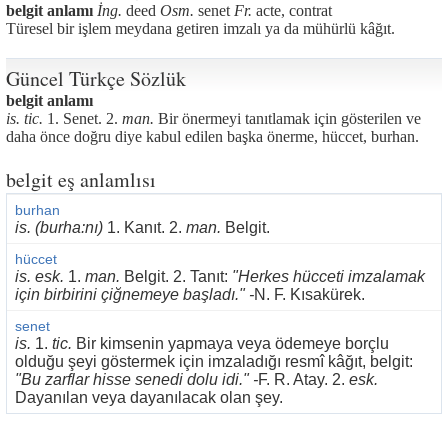
belgit anlamı
İng.
deed
Osm.
senet
Fr.
acte, contrat
Türesel bir işlem meydana getiren imzalı ya da mühürlü kâğıt.
Güncel Türkçe Sözlük
belgit anlamı
is. tic.
1. Senet. 2.
man.
Bir önermeyi tanıtlamak için gösterilen ve
daha önce doğru diye kabul edilen başka önerme, hüccet, burhan.
belgit eş anlamlısı
burhan
is. (burha:nı)
1. Kanıt. 2.
man.
Belgit.
hüccet
is. esk.
1.
man.
Belgit. 2. Tanıt:
"Herkes hücceti imzalamak
için birbirini çiğnemeye başladı." -
N. F. Kısakürek.
senet
is.
1.
tic.
Bir kimsenin yapmaya veya ödemeye borçlu
olduğu şeyi göstermek için imzaladığı resmî kâğıt, belgit:
"Bu zarflar hisse senedi dolu idi." -
F. R. Atay. 2.
esk.
Dayanılan veya dayanılacak olan şey.