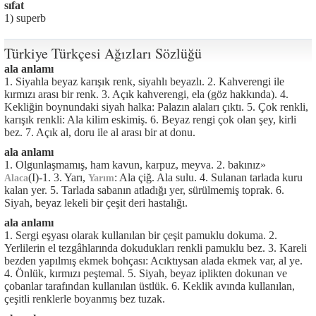
sıfat
1) superb
Türkiye Türkçesi Ağızları Sözlüğü
ala anlamı
1. Siyahla beyaz karışık renk, siyahlı beyazlı. 2. Kahverengi ile
kırmızı arası bir renk. 3. Açık kahverengi, ela (göz hakkında). 4.
Kekliğin boynundaki siyah halka: Palazın alaları çıktı. 5. Çok renkli,
karışık renkli: Ala kilim eskimiş. 6. Beyaz rengi çok olan şey, kirli
bez. 7. Açık al, doru ile al arası bir at donu.
ala anlamı
1. Olgunlaşmamış, ham kavun, karpuz, meyva. 2. bakınız»
(I)-1. 3. Yarı,
: Ala çiğ. Ala sulu. 4. Sulanan tarlada kuru
Alaca
Yarım
kalan yer. 5. Tarlada sabanın atladığı yer, sürülmemiş toprak. 6.
Siyah, beyaz lekeli bir çeşit deri hastalığı.
ala anlamı
1. Sergi eşyası olarak kullanılan bir çeşit pamuklu dokuma. 2.
Yerlilerin el tezgâhlarında dokudukları renkli pamuklu bez. 3. Kareli
bezden yapılmış ekmek bohçası: Acıktıysan alada ekmek var, al ye.
4. Önlük, kırmızı peştemal. 5. Siyah, beyaz iplikten dokunan ve
çobanlar tarafından kullanılan üstlük. 6. Keklik avında kullanılan,
çeşitli renklerle boyanmış bez tuzak.