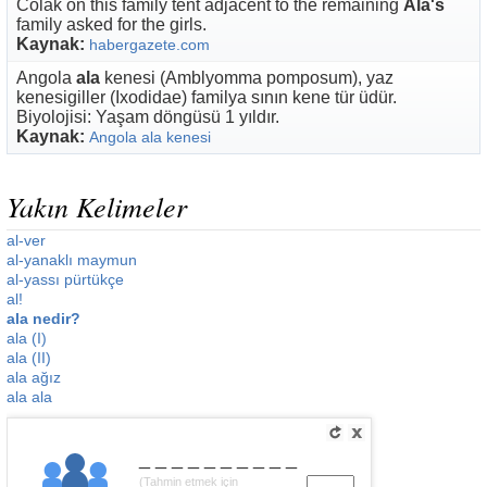
Colak on this family tent adjacent to the remaining
Ala's
family asked for the girls.
Kaynak:
habergazete.com
Angola
ala
kenesi (Amblyomma pomposum), yaz
kenesigiller (Ixodidae) familya sının kene tür üdür.
Biyolojisi: Yaşam döngüsü 1 yıldır.
Kaynak:
Angola ala kenesi
Yakın Kelimeler
al-ver
al-yanaklı maymun
al-yassı pürtükçe
al!
ala nedir?
ala (I)
ala (II)
ala ağız
ala ala
__________
(Tahmin etmek için