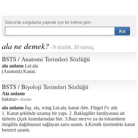
Sözce'de sorgulama yapmak için bir kelime girin
ala ne demek?
- 9 sözlük, 30 sonuç.
BSTS / Anatomi Terimleri Sözlüğü
ala anlamı
Lat.
ala
(Anatomi) Kanat.
BSTS / Biyoloji Terimleri Sözlüğü
Ala anlamı
bakınız»
alanin
ala anlamı
İng.
ala, wing
Lat.
ala: kanat
Alm.
Flügel
Fr.
aile
1. Kanat şeklinde uzamış bir yapı. 2. Baklagiller familyasına ait
türlerin çiçek kısımlarından biri. 3.Bazı meyve ya da tohumların
rüzgârla dağılmasını sağlayan zarsı uzantı. 4.Kemik üzerindeki kanat
benzeri uzantı.