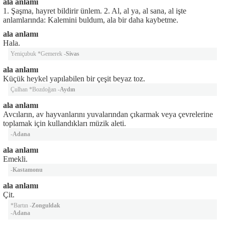
ala anlamı
1. Şaşma, hayret bildirir ünlem. 2. Al, al ya, al sana, al işte
anlamlarında: Kalemini buldum, ala bir daha kaybetme.
ala anlamı
Hala.
Yeniçubuk *Gemerek -
Sivas
ala anlamı
Küçük heykel yapılabilen bir çeşit beyaz toz.
Çulhan *Bozdoğan -
Aydın
ala anlamı
Avcıların, av hayvanlarını yuvalarından çıkarmak veya çevrelerine
toplamak için kullandıkları müzik aleti.
-
Adana
ala anlamı
Emekli.
-
Kastamonu
ala anlamı
Çit.
*Bartın -
Zonguldak
-
Adana