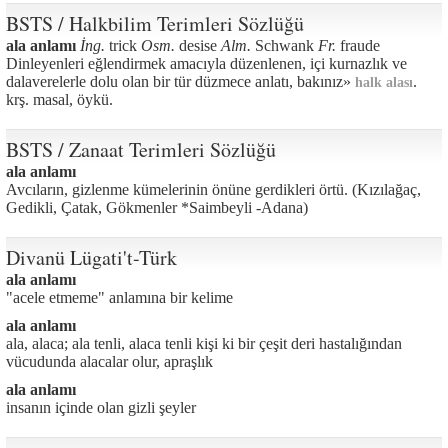
BSTS / Halkbilim Terimleri Sözlüğü
ala anlamı
İng.
trick
Osm.
desise
Alm.
Schwank
Fr.
fraude
Dinleyenleri eğlendirmek amacıyla düzenlenen, içi kurnazlık ve
dalaverelerle dolu olan bir tür düzmece anlatı, bakınız»
.
halk alası
krş. masal, öykü.
BSTS / Zanaat Terimleri Sözlüğü
ala anlamı
Avcıların, gizlenme kümelerinin önüne gerdikleri örtü. (Kızılağaç,
Gedikli, Çatak, Gökmenler *Saimbeyli -Adana)
Divanü Lügati't-Türk
ala anlamı
"acele etmeme" anlamına bir kelime
ala anlamı
ala, alaca; ala tenli, alaca tenli kişi ki bir çeşit deri hastalığından
vücudunda alacalar olur, apraşlık
ala anlamı
insanın içinde olan gizli şeyler