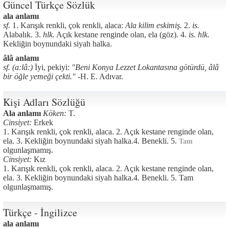
Güncel Türkçe Sözlük
ala anlamı
sf.
1. Karışık renkli, çok renkli, alaca:
Ala kilim eskimiş.
2.
is.
Alabalık. 3.
hlk.
Açık kestane renginde olan, ela (göz). 4.
is. hlk.
Kekliğin boynundaki siyah halka.
âlâ anlamı
sf. (a:lâ:)
İyi, pekiyi:
"Beni Konya Lezzet Lokantasına götürdü, âlâ
bir öğle yemeği çekti." -
H. E. Adıvar.
Kişi Adları Sözlüğü
Ala anlamı
Köken:
T.
Cinsiyet:
Erkek
1. Karışık renkli, çok renkli, alaca. 2. Açık kestane renginde olan,
ela. 3. Kekliğin boynundaki siyah halka.4. Benekli. 5.
Tam
olgunlaşmamış.
Cinsiyet:
Kız
1. Karışık renkli, çok renkli, alaca. 2. Açık kestane renginde olan,
ela. 3. Kekliğin boynundaki siyah halka.4. Benekli. 5. Tam
olgunlaşmamış.
Türkçe - İngilizce
ala anlamı