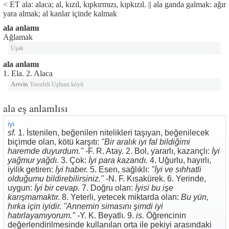
< ET ala: alaca; al, kızıl, kıpkırmızı, kıpkızıl. || ala ganda galmak: ağır
yara almak; al kanlar içinde kalmak
ala anlamı
Ağlamak
Uşak
ala anlamı
1. Ela. 2. Alaca
Artvin
Yusufeli Uşhum köyü
ala eş anlamlısı
iyi
sf.
1. İstenilen, beğenilen nitelikleri taşıyan, beğenilecek
biçimde olan, kötü karşıtı:
"Bir aralık iyi fal bildiğimi
haremde duyurdum." -
F. R. Atay. 2. Bol, yararlı, kazançlı:
İyi
yağmur yağdı.
3. Çok:
İyi para kazandı.
4. Uğurlu, hayırlı,
iyilik getiren:
İyi haber.
5. Esen, sağlıklı:
"İyi ve sıhhatli
olduğumu bildirebilirsiniz." -
N. F. Kısakürek. 6. Yerinde,
uygun:
İyi bir cevap.
7. Doğru olan:
İyisi bu işe
karışmamaktır.
8. Yeterli, yetecek miktarda olan:
Bu yün,
hırka için iyidir. "Annemin simasını şimdi iyi
hatırlayamıyorum." -
Y. K. Beyatlı. 9.
is.
Öğrencinin
değerlendirilmesinde kullanılan orta ile pekiyi arasındaki