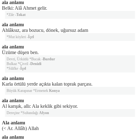
ala anlamı
Belki: Alâ Ahmet gelir.
*Zile -
Tokat
ala anlamı
Ahlâksız, ara bozucu, dönek, uğursuz adam
*Mut köyleri -
İçel
ala anlamı
Üzüme düşen ben.
Devri, Ürkütlü *Bucak -
Burdur
Bulkaz *Çivril -
Denizli
*Silifke -
İçel
ala anlamı
Karla örtülü yerde açıkta kalan toprak parçası.
Büyük Karapınar *Ermenek
Konya
ala anlamı
Al karışık, allı: Ala keklik gibi sekiyor.
Dereçine *Sultandağı
Afyon
Ala anlamı
(< Ar. Allâh) Allah
ala anlamı