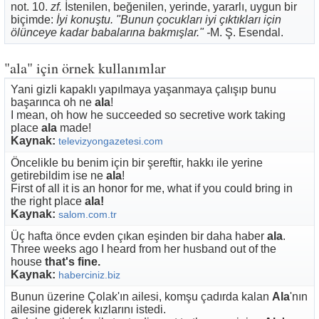
not. 10.
zf.
İstenilen, beğenilen, yerinde, yararlı, uygun bir
biçimde:
İyi konuştu. "Bunun çocukları iyi çıktıkları için
ölünceye kadar babalarına bakmışlar." -
M. Ş. Esendal.
"ala" için örnek kullanımlar
Yani gizli kapaklı yapılmaya yaşanmaya çalışıp bunu
başarınca oh ne
ala
!
I mean, oh how he succeeded so secretive work taking
place
ala
made!
Kaynak:
televizyongazetesi.com
Öncelikle bu benim için bir şereftir, hakkı ile yerine
getirebildim ise ne
ala
!
First of all it is an honor for me, what if you could bring in
the right place
ala!
Kaynak:
salom.com.tr
Üç hafta önce evden çıkan eşinden bir daha haber
ala
.
Three weeks ago I heard from her husband out of the
house
that's fine.
Kaynak:
haberciniz.biz
Bunun üzerine Çolak'ın ailesi, komşu çadırda kalan
Ala
'nın
ailesine giderek kızlarını istedi.