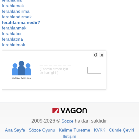
ferahlama
ferahlamak
ferahlandırma
ferahlandırmak
ferahlanma nedir?
ferahlanmak
ferahlatıcı
ferahlatma
ferahlatmak
_______
(Tahmin etmek için
bir harf girin)
2009-2026 ©
hakları saklıdır.
Sözce
Ana Sayfa
Sözce Oyunu
Kelime Türetme
KVKK
Cümle Çeviri
İletişim