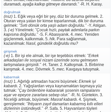
duramadı, ayağa kalkıp gitmeye davrandı." -
R. H. Karay.
doğrulmak
(nsz)
1. Eğik veya eğri bir şey, düz bir duruma gelmek. 2.
Oturan veya yatan bir kimse toparlanmak, dik bir duruma
gelmek:
"Sırtı dönük orta yaşlı adam doğruldu." -
Y. Atılgan.
3.
(-e)
Yönelmek:
"Çocuk hızlı, paytak adımlarla parkın
kapısına doğruldu." -
S. F. Abasıyanık. 4.
mec.
Yeniden
güçlenmek, kalkınmak. 5.
hlk.
Para sağlanmak,
kazanılmak:
Nasıl, gündelik doğruldu mu?
girişmek
(-e)
1. Bir işi ele almak, bir işe teşebbüs etmek:
"Erkek
arkadaşları ile sosyal nizam üzerinde sonu gelmeyen
tartışmalara girişirdi." -
H. Taner. 2. Kalkışmak. 3. Birbirine
karışmak. 4.
mec.
Dövmek. 5.
mec.
Kavgaya tutuşmak.
kabarmak
(nsz)
1. Ağırlığı artmadan hacmi büyümek:
Ekmek iyi
kabardı.
2. Yağışlardan veya kaynamaktan taşmaya yüz
tutmak:
"Çay birdenbire kabararak şosenin rampalarını
aşar ve epeyce zararlara sebep olur." -
R. N. Güntekin. 3.
Niceliği artmak, büyümek:
Masraf kabardı.
4. Şişmek,
genişlemek:
"İhtiyarın zayıf damarları kabarmış kıllı elleri
dizlerinin üstündeydi." -
P. Safa. 5. Hayvanların tüyleri