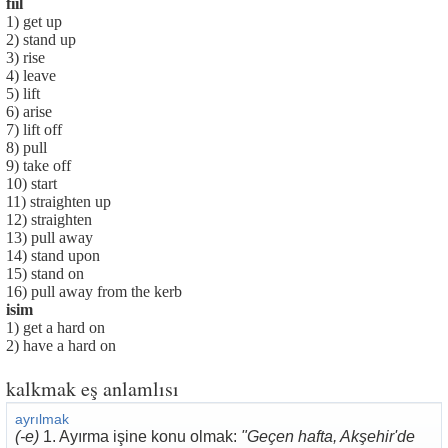
fiil
1) get up
2) stand up
3) rise
4) leave
5) lift
6) arise
7) lift off
8) pull
9) take off
10) start
11) straighten up
12) straighten
13) pull away
14) stand upon
15) stand on
16) pull away from the kerb
isim
1) get a hard on
2) have a hard on
kalkmak eş anlamlısı
ayrılmak
(-e)
1. Ayırma işine konu olmak:
"Geçen hafta, Akşehir'de