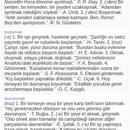
Nasrettin Hoca törenine ayrılmıştı." -
F. R. Atay. 2.
(-den)
Bir
yerden, bir kimseden, bir şeyden uzaklaşmak:
"Adamdan
ayrılmak istediğini söyledi." -
A. Ümit. 3.
(-den)
Boşanmak:
"Artık senden saklamaya sebep kalmıyor. Ben, Remzi
Bey'den ayrılıyorum." -
R. N. Güntekin.
başlamak
(-e)
1. Bir işe girişmek, harekete geçmek:
"Şairliğe on sekiz
yaşında gazel ve rubailerle başlamıştı." -
H. Taner. 2.
(nsz)
Çalışır, işler, yürür duruma girmek:
"Bundan başka evlenme
hayatı da oldukça başarılı başladı." -
H. E. Adıvar. 3. Olmak,
oluşmak, ortaya çıkmak, doğmak:
"Şiirimiz milletimizin
Anadolu'daki teşekkülü ile başlar." -
Y. K. Beyatlı. 4.
Görünmek:
"Kasabanın kenar mahallelerinden sonra bir
mezarlık başlardı." -
S. F. Abasıyanık. 5. Etkisini göstermek:
"Kış başlarken yapraklar döküldü." -
C. Uçuk. 6. Hoş
olmayan bir davranışa koyulmak:
"Etraftaki çocuklar gene
arsızlanmaya başladılar." -
O. C. Kaygılı.
davranmak
(nsz)
1. Bir kimseye veya bir şeye karşı belli tavır takınmak:
"Hiç gerekmezken dönüyor ve onu yeni görmüş gibi
davranıyor." -
T. Buğra. 2.
(-e)
Bir şeye el atmak, girişmek:
"Onu örnek alan hamallar da camgöbeği takımın diğer
parçalarına davrandılar." -
E. Şafak. 3.
(-e)
Bir işi yapmaya
hazır olmak, hazırlanmak:
"Kalbine bu üzüntü düşünce