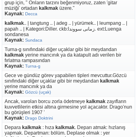
grup için, " Onların tarzını beğenmiyoruz, zaten 'gitar
müziği' ortadan
kalkmak
üzere."
Kaynak:
Decca
kalkmak
.. | tangtung .. | adeg .. | yürümek.. | leumpang .. |
papah .. | Kategori:Diller. ckb:زمانی سووندا. ext:Luenga
sondanesa
Kaynak:
Sundaca
Turna-g sınıfındaki diğer uçaklar gibi bir meydandan
kalkmak
yerine mancınık ya da katapult adı verilen bir
fırlatma rampasından
Kaynak:
Turna-g
Gece ve gündüz görev yapabilen tipleri mevcuttur.Gözcü
sınıfındaki diğer uçaklar gibi bir meydandan
kalkmak
yerine mancınık ya da
Kaynak:
Gözcü (uçak)
Ancak, varolan borcu zorla ödetmeye
kalkmak
zayıfların
kuvvetlilerin etkisi altına girmesine yol açacaktır. Drago'nun
bu görüşleri 1907 '
Kaynak:
Drago Doktrini
Depara
kalkmak
: hıza
kalkmak
. Deparı atmak: hızlanış
yapmak. Departman: bölüm. Deplase olmak : yer