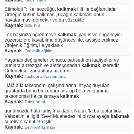
İnköy, Hafik
Etimoloji ": Kal sözcüğü,
kalkmak
fiili ile bağlantılıdır.
Örneğin kuşun kalkması, uçağın kalkması onun
havalanması demektir ve bu sözcükle
Kaynak:
Gök-Kal
Tek başınıza öğrenmeye
kalkmak
, yanlış ve engelleyici
egzersizlere kayabilme düşüncesi ile, tavsiye edilmez.
Otojenik Eğitim, ile yaklasık
Kaynak:
Otojenik eğitim
Yaşanan değişmeler sonucu, bahsedilen faaliyetler ve
bunlara ait tezgah ve aletler,ortadan
kalkmak
üzeredir.
Geleneksel zanaatlara ait ürün
Kaynak:
Taşköprü, Kastamonu
Hâlâ alfa taksonomi çalışmalarına ihtiyaç duyulan
gruplarda bunu bir kenara bırakıp beta ve gamma
taksonomisi ile çalışmaya
kalkmak
Kaynak:
Taksonomi
günümüzde hâlâ tartışılmaktadır. Nutuk 'ta bu toplantıda
Vahdettin'le ilgili “Sevr Muahedesi'ni bizzat ayağa
kalkmak
suretiyle kabul etmiştir.”
Kaynak:
Sevr Antlaşması