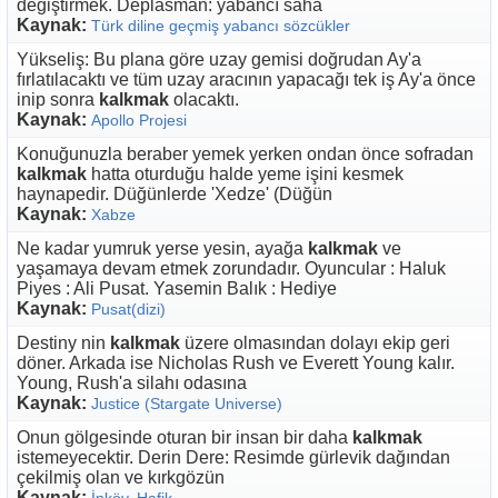
değiştirmek. Deplasman: yabancı saha
Kaynak:
Türk diline geçmiş yabancı sözcükler
Yükseliş: Bu plana göre uzay gemisi doğrudan Ay'a
fırlatılacaktı ve tüm uzay aracının yapacağı tek iş Ay'a önce
inip sonra
kalkmak
olacaktı.
Kaynak:
Apollo Projesi
Konuğunuzla beraber yemek yerken ondan önce sofradan
kalkmak
hatta oturduğu halde yeme işini kesmek
haynapedir. Düğünlerde 'Xedze' (Düğün
Kaynak:
Xabze
Ne kadar yumruk yerse yesin, ayağa
kalkmak
ve
yaşamaya devam etmek zorundadır. Oyuncular : Haluk
Piyes : Ali Pusat. Yasemin Balık : Hediye
Kaynak:
Pusat(dizi)
Destiny nin
kalkmak
üzere olmasından dolayı ekip geri
döner. Arkada ise Nicholas Rush ve Everett Young kalır.
Young, Rush'a silahı odasına
Kaynak:
Justice (Stargate Universe)
Onun gölgesinde oturan bir insan bir daha
kalkmak
istemeyecektir. Derin Dere: Resimde gürlevik dağından
çekilmiş olan ve kırkgözün
Kaynak: