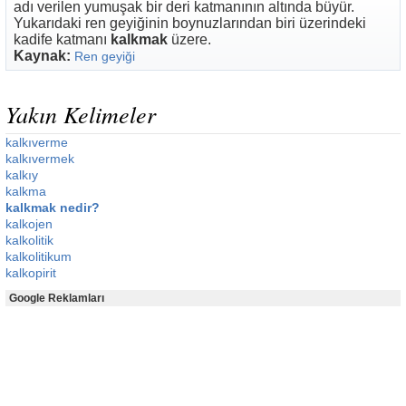
adı verilen yumuşak bir deri katmanının altında büyür.
Yukarıdaki ren geyiğinin boynuzlarından biri üzerindeki
kadife katmanı
kalkmak
üzere.
Kaynak:
Ren geyiği
Yakın Kelimeler
kalkıverme
kalkıvermek
kalkıy
kalkma
kalkmak nedir?
kalkojen
kalkolitik
kalkolitikum
kalkopirit
Google Reklamları