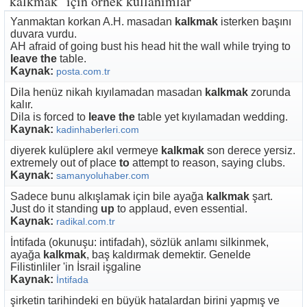
"kalkmak" için örnek kullanımlar
Yanmaktan korkan A.H. masadan
kalkmak
isterken başını
duvara vurdu.
AH afraid of going bust his head hit the wall while trying to
leave the
table.
Kaynak:
posta.com.tr
Dila henüz nikah kıyılamadan masadan
kalkmak
zorunda
kalır.
Dila is forced to
leave the
table yet kıyılamadan wedding.
Kaynak:
kadinhaberleri.com
diyerek kulüplere akıl vermeye
kalkmak
son derece yersiz.
extremely out of place
to
attempt to reason, saying clubs.
Kaynak:
samanyoluhaber.com
Sadece bunu alkışlamak için bile ayağa
kalkmak
şart.
Just do it standing
up
to applaud, even essential.
Kaynak:
radikal.com.tr
İntifada (okunuşu: intifadah), sözlük anlamı silkinmek,
ayağa
kalkmak
, baş kaldırmak demektir. Genelde
Filistinliler 'in İsrail işgaline
Kaynak:
İntifada
şirketin tarihindeki en büyük hatalardan birini yapmış ve