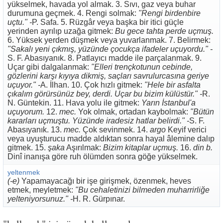
yükselmek, havada yol almak. 3. Sıvı, gaz veya buhar
durumuna geçmek. 4. Rengi solmak:
"Rengi birdenbire
uçtu." -
P. Safa. 5. Rüzgâr veya başka bir itici güçle
yerinden ayrılıp uzağa gitmek:
Bu gece tahta perde uçmuş.
6. Yüksek yerden düşmek veya yuvarlanmak. 7. Belirmek:
"Sakalı yeni çıkmış, yüzünde çocukça ifadeler uçuyordu." -
S. F. Abasıyanık. 8. Patlayıcı madde ile parçalanmak. 9.
Uçar gibi dalgalanmak:
"Elleri trençkotunun cebinde,
gözlerini karşı kıyıya dikmiş, saçları savrulurcasına geriye
uçuyor." -
A. İlhan. 10. Çok hızlı gitmek:
"Hele bir asfalta
çıkalım görürsünüz bey, derdi. Uçar bu bizim külüstür." -
R.
N. Güntekin. 11. Hava yolu ile gitmek:
Yarın İstanbul'a
uçuyorum.
12.
mec.
Yok olmak, ortadan kaybolmak:
"Bütün
kararları uçmuştu. Yüzünde iradesiz hatlar belirdi." -
S. F.
Abasıyanık. 13.
mec.
Çok sevinmek. 14.
argo
Keyif verici
veya uyuşturucu madde aldıktan sonra hayal âlemine dalıp
gitmek. 15.
şaka
Aşırılmak:
Bizim kitaplar uçmuş.
16.
din b.
Dinî inanışa göre ruh ölümden sonra göğe yükselmek.
yeltenmek
(-e)
Yapamayacağı bir işe girişmek, özenmek, heves
etmek, meyletmek:
"Bu cehaletinizi bilmeden muharrirliğe
yelteniyorsunuz." -
H. R. Gürpınar.