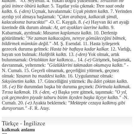
kalktım." -
Ö. Seyfettin. 4. Yukarı doğru yükselmek:
Terazinin bir
gözü inince öbürü kalkar.
5. Taşıtlar yola çıkmak:
Tren saat onda
kalktı.
6.
(-den)
Uçmak, havalanmak:
Uçak pistten kalktı.
7. Yerinden
ayrılıp yol almaya başlamak:
"Çıkın arabaya, kalkacak şimdi,
kalacaksınız buracıkta!" -
O. C. Kaygılı. 8.
(-e)
Hayvan iki art ayağı
üzerinde dik durum almak:
At, art ayakları üzerine kalktı.
9.
Kabarmak, ayrılmak:
Masanın kaplaması kalktı.
10. Derlenip
götürülmek:
"Ne zaman kalkacağını, nereye gömüleceğini bilmek,
bildirmek mümkün değil." -
M. Ş. Esendal. 11. Hasta iyileşerek
gezecek duruma gelmek:
Hasta bir haftaya kadar kalkar.
12. Varlığı,
hayatı son bulmak:
Halifelik kalktı.
13.
(-den)
Yok olmak, artık
bulunmamak:
Ortalıktan kar kalkınca...
14.
(-e)
Girişmek, başlamak,
davranmak, yeltenmek:
"Gözlüklerini takmadan okumaya kalktı." -
N. Cumalı. 15. Geçerli olmamak, geçerliğini yitirmek, geçmez
olmak:
Yasanın bu maddesi kalktı.
16. Uygulanmaz olmak:
Sıkıyönetim kalktı.
17. Güncelliğini yitirmek:
Bu âdet çoktan kalktı.
18.
(-e)
Bir durumdan başka bir duruma geçmek:
Dörtnala kalkmak.
Tırısa kalkmak.
19.
(-den, -e)
Başka yere gitmek, taşınmak:
"O yıl,
çok geçmeden piyade taburu bizim ilçeden başka ilçeye kalktı." -
N.
Cumalı. 20.
(-e)
Ayakta beklemek:
"Mektepte cezaya kalkmış gibi
duruyorsun." -
F. R. Atay.
Türkçe - İngilizce
kalkmak anlamı