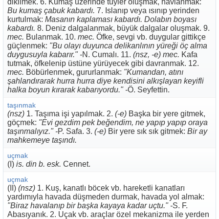
dikilmek. 6. Kumaş üzerinde tüyler oluşmak, havlanmak:
Bu kumaş çabuk kabardı.
7. Islanıp veya ısınıp yerinden
kurtulmak:
Masanın kaplaması kabardı. Dolabın boyası
kabardı.
8. Deniz dalgalanmak, büyük dalgalar oluşmak. 9.
mec.
Bulanmak. 10.
mec.
Öfke, sevgi vb. duygular gittikçe
güçlenmek:
"Bu olayı duyunca delikanlının yüreği öç alma
duygusuyla kabarır." -
N. Cumalı. 11.
(nsz, -e) mec.
Kafa
tutmak, öfkelenip üstüne yürüyecek gibi davranmak. 12.
mec.
Böbürlenmek, gururlanmak:
"Kumandan, atını
şahlandırarak hurra hurra diye kendisini alkışlayan keyifli
halka boyun kırarak kabarıyordu." -
Ö. Seyfettin.
taşınmak
(nsz)
1. Taşıma işi yapılmak. 2.
(-e)
Başka bir yere gitmek,
göçmek:
"Evi gezdim pek beğendim, ne yapıp yapıp oraya
taşınmalıyız." -
P. Safa. 3.
(-e)
Bir yere sık sık gitmek:
Bir ay
mahkemeye taşındı.
uçmak
(I)
is. din b. esk.
Cennet.
uçmak
(II)
(nsz)
1. Kuş, kanatlı böcek vb. hareketli kanatları
yardımıyla havada düşmeden durmak, havada yol almak:
"Biraz havalanıp bir başka kayaya kadar uçtu." -
S. F.
Abasıyanık. 2. Uçak vb. araçlar özel mekanizma ile yerden